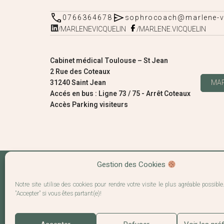
0766364678
sophrocoach@marlene-vi
/MARLENEVICQUELIN
/MARLENE.VICQUELIN
Cabinet médical Toulouse – St Jean
2 Rue des Coteaux
31240 Saint Jean
MA
Accés en bus : Ligne 73 / 75 - Arrêt Coteaux
Accès Parking visiteurs
Gestion des Cookies
Notre site utilise des cookies pour rendre votre visite le plus agréable possible
"Accepter" si vous êtes partant(e)!