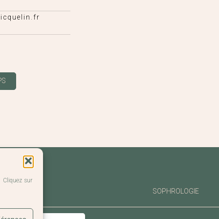
cquelin.fr
PS
. Cliquez sur
SOPHROLOGIE